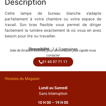
Description
Cette lampe de bureau blanche s’adapte
parfaitement à votre chambre ou votre espace de
travail. Son bras flexible vous permet de diriger
facilement la lumière exactement là où vous en avez
besoin pour lire ou travailler.
Disponibilité
: 1 à 2 semaines
Date de livraison estimée, pour une livraison plus rapide nous
contacter
01 60 07 71 11
Horaires du Magasin
Lundi au Samedi
Sans Interruption
10 H 00 – 19 H 00