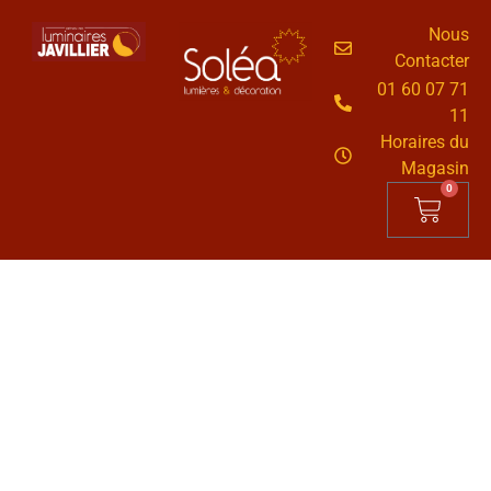
Nous
Contacter
01 60 07 71
11
Horaires du
Magasin
0