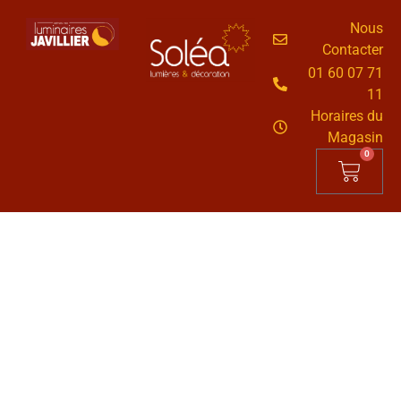
Nous
Contacter
01 60 07 71
11
Horaires du
Magasin
0