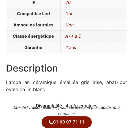
IP
20
Compatible Led
Oui
Ampoules fournies
Non
Classe énergetique
A++ à E
Garantie
2 ans
Description
Lampe en céramique émaillée gris irisé, abat-jour
ovale en lin blanc.
Disponibilité
: 4 à 6 semaines
Date de livraison estimée, pour une livraison plus rapide nous
contacter
01 60 07 71 11