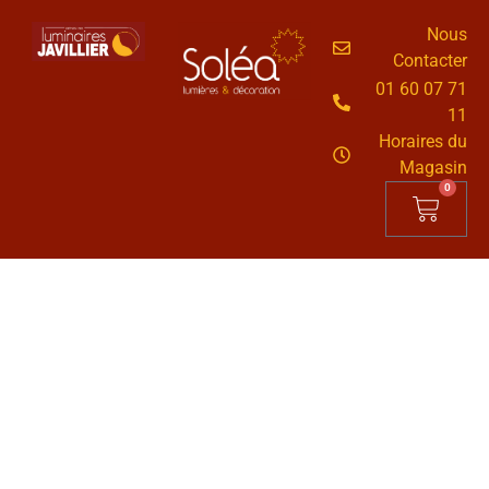
Nous
Contacter
01 60 07 71
11
Horaires du
Magasin
0