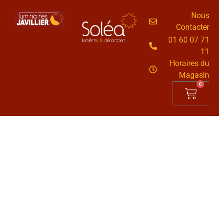
Nous
Contacter
01 60 07 71
11
Horaires du
Magasin
0