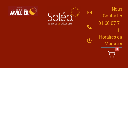
Nous
Contacter
01 60 07 71
11
Horaires du
Magasin
0