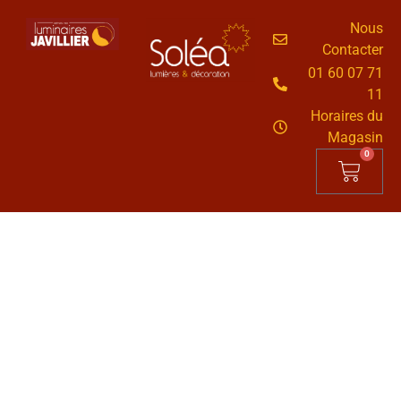
Nous
Contacter
01 60 07 71
11
Horaires du
Magasin
0