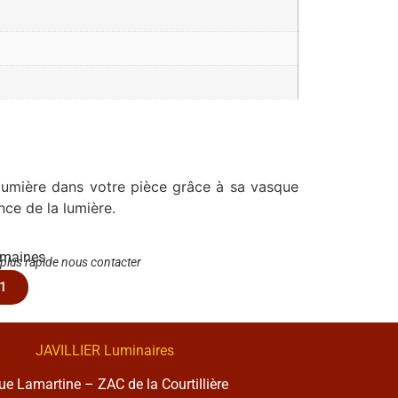
lumière dans votre pièce grâce à sa vasque
nce de la lumière.
emaines
 plus rapide nous contacter
1
JAVILLIER Luminaires
rue Lamartine – ZAC de la Courtillière