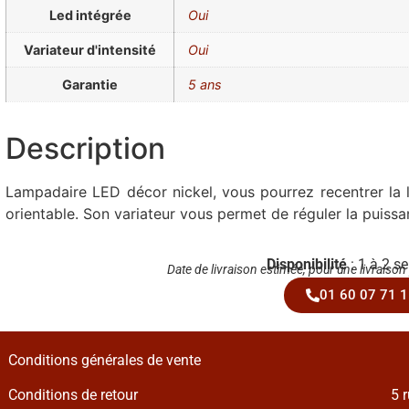
Led intégrée
Oui
Variateur d'intensité
Oui
Garantie
5 ans
Description
Lampadaire LED décor nickel, vous pourrez recentrer la 
orientable. Son variateur vous permet de réguler la puissa
Disponibilité
: 1 à 2 s
Date de livraison estimée, pour une livraison
01 60 07 71 1
Conditions générales de vente
Conditions de retour
5 