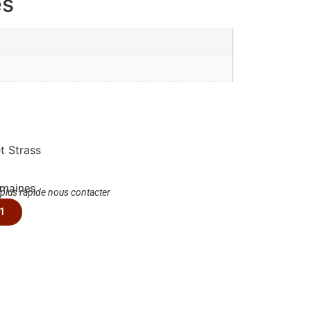
es
t Strass
emaines
 plus rapide nous contacter
1