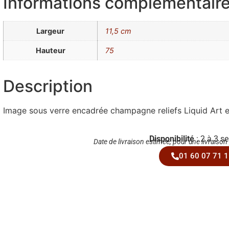
Informations complémentair
Largeur
11,5 cm
Hauteur
75
Description
Image sous verre encadrée champagne reliefs Liquid Art e
Disponibilité
: 2 à 3 s
Date de livraison estimée, pour une livraison
01 60 07 71 1