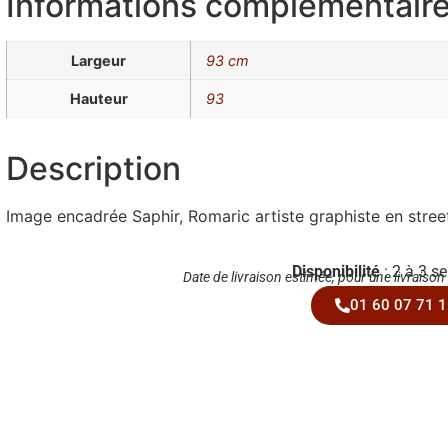
Informations complémentair
Largeur
93 cm
Hauteur
93
Description
Image encadrée Saphir, Romaric artiste graphiste en stree
Disponibilité
: 2 à 3 s
Date de livraison estimée, pour une livraison
01 60 07 71 1