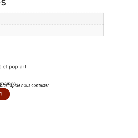
es
t et pop art
emaines
 plus rapide nous contacter
1