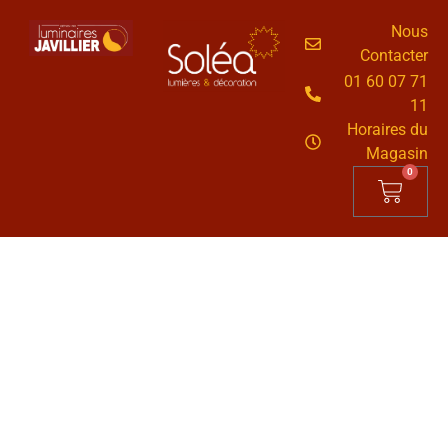
Nous
Contacter
01 60 07 71
11
Horaires du
Magasin
0