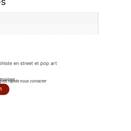
es
iste en street et pop art
emaines
 plus rapide nous contacter
1