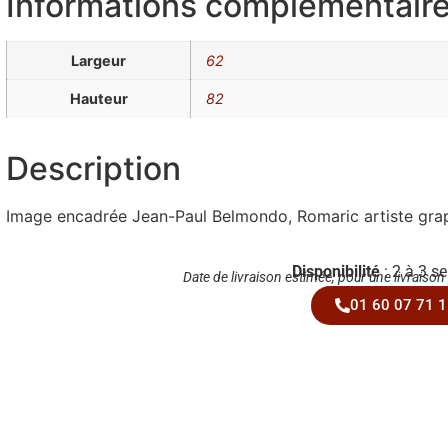
Informations complémentair
Largeur
62
Hauteur
82
Description
Image encadrée Jean-Paul Belmondo, Romaric artiste graph
Disponibilité
: 2 à 3 s
Date de livraison estimée, pour une livraison
01 60 07 71 1