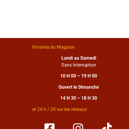
Horaires du Magasin
Lundi au Samedi
Sans Interruption
10 H 00 – 19 H 00
Ouvert le Dimanche
14 H 30 – 18 H 30
et 24 h / 24 sur les réseaux