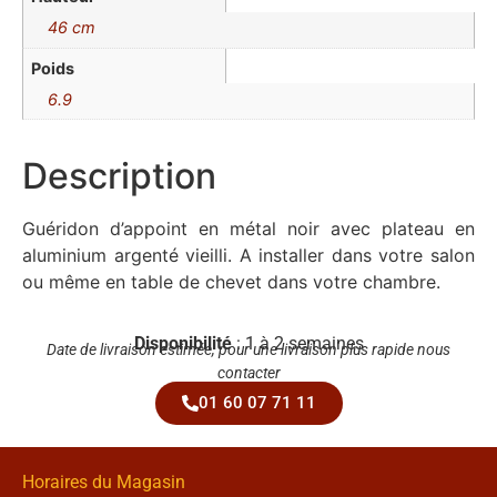
46 cm
Poids
6.9
Description
Guéridon d’appoint en métal noir avec plateau en
aluminium argenté vieilli. A installer dans votre salon
ou même en table de chevet dans votre chambre.
Disponibilité
: 1 à 2 semaines
Date de livraison estimée, pour une livraison plus rapide nous
contacter
01 60 07 71 11
Horaires du Magasin