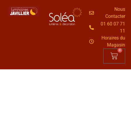
Nous
Contacter
01 60 07 71
11
Horaires du
Magasin
0