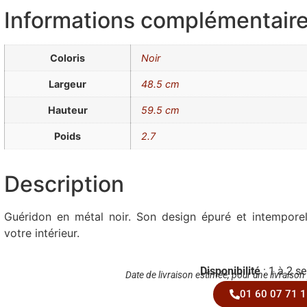
Informations complémentair
Coloris
Noir
Largeur
48.5 cm
Hauteur
59.5 cm
Poids
2.7
Description
Guéridon en métal noir. Son design épuré et intemporel
votre intérieur.
Disponibilité
: 1 à 2 s
Date de livraison estimée, pour une livraison
01 60 07 71 1