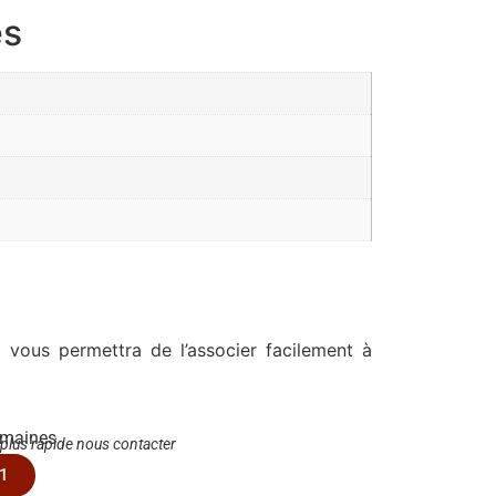
es
 vous permettra de l’associer facilement à
emaines
 plus rapide nous contacter
1