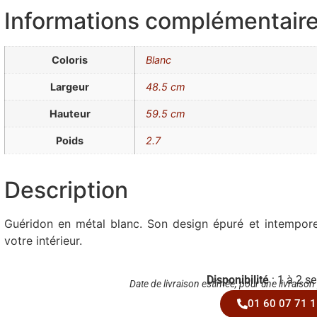
Informations complémentair
Coloris
Blanc
Largeur
48.5 cm
Hauteur
59.5 cm
Poids
2.7
Description
Guéridon en métal blanc. Son design épuré et intemporel
votre intérieur.
Disponibilité
: 1 à 2 s
Date de livraison estimée, pour une livraison
01 60 07 71 1