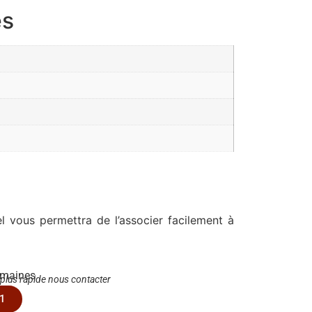
es
 vous permettra de l’associer facilement à
emaines
 plus rapide nous contacter
1