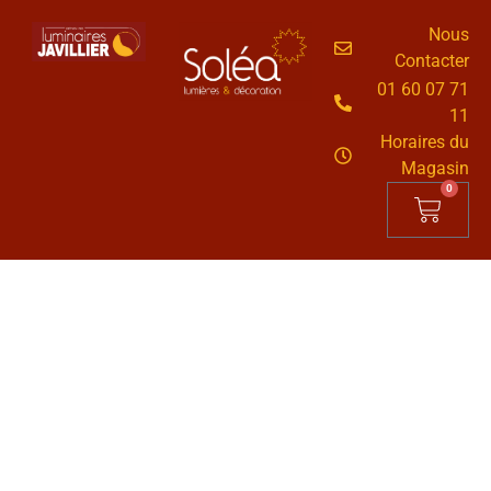
Nous
Contacter
01 60 07 71
11
Horaires du
Magasin
0