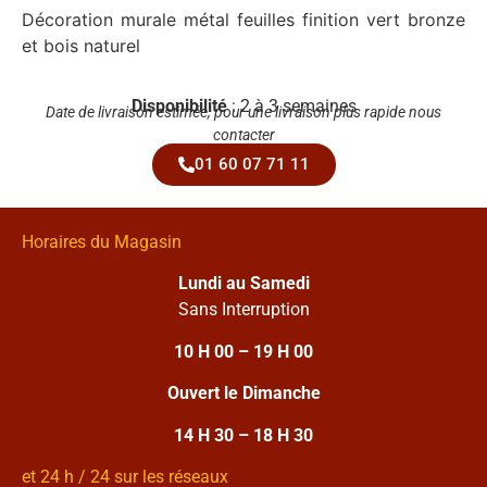
Décoration murale métal feuilles finition vert bronze
et bois naturel
Disponibilité
: 2 à 3 semaines
Date de livraison estimée, pour une livraison plus rapide nous
contacter
01 60 07 71 11
Horaires du Magasin
Lundi au Samedi
Sans Interruption
10 H 00 – 19 H 00
Ouvert le Dimanche
14 H 30 – 18 H 30
et 24 h / 24 sur les réseaux