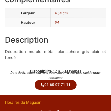
Largeur
16,4 cm
Hauteur
94
Description
Décoration murale métal planisphère gris clair et
foncé
Disponibilité
: 2 à 3 semaines
Date de livraison estimée, pour une livraison plus rapide nous
contacter
01 60 07 71 11
Horaires du Magasin