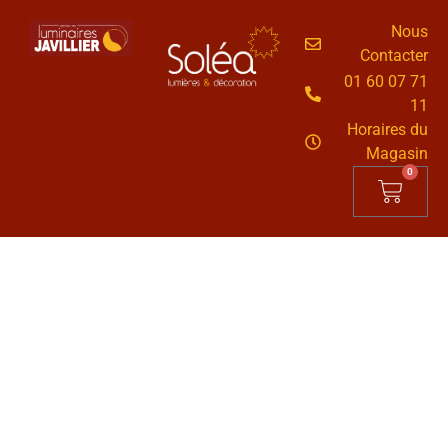
Nous
Contacter
01 60 07 71
11
Horaires du
Magasin
0