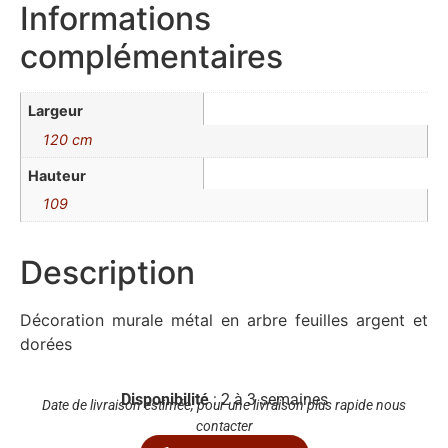
Informations
complémentaires
Largeur
120 cm
Hauteur
109
Description
Décoration murale métal en arbre feuilles argent et
dorées
Disponibilité
: 2 à 3 semaines
Date de livraison estimée, pour une livraison plus rapide nous
contacter