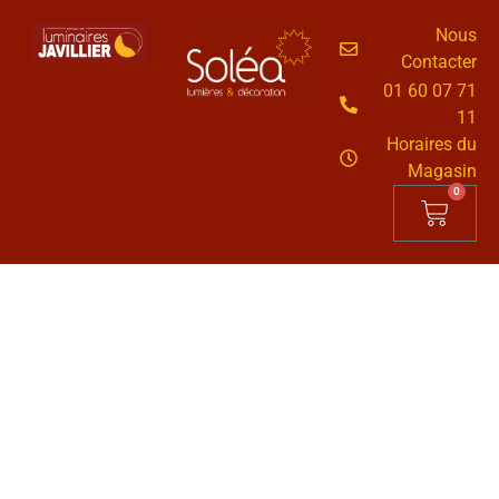
Nous
Contacter
01 60 07 71
11
Horaires du
Magasin
0