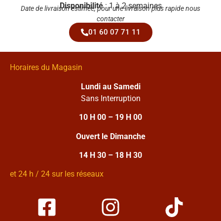
Disponibilité
: 1 à 2 semaines
Date de livraison estimée, pour une livraison plus rapide nous
contacter
01 60 07 71 11
Horaires du Magasin
Lundi au Samedi
Sans Interruption
10 H 00 – 19 H 00
Ouvert le Dimanche
14 H 30 – 18 H 30
et 24 h / 24 sur les réseaux