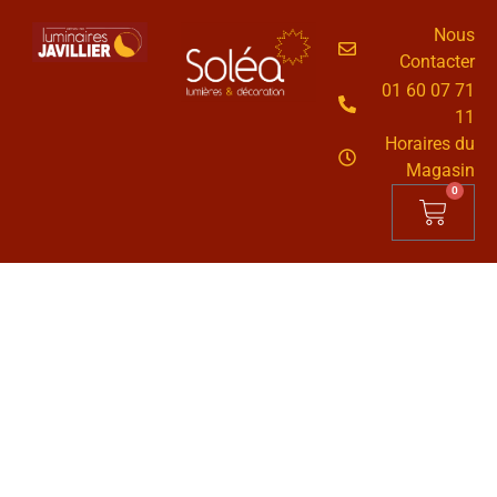
Nous
Contacter
01 60 07 71
11
Horaires du
Magasin
0