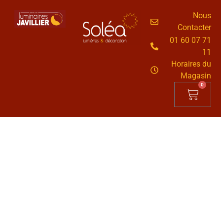
Nous
Contacter
01 60 07 71
11
Horaires du
Magasin
0