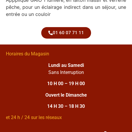
Appplique GAIO 1 lumière, en laiton massif et verrerie
pêche, pour un éclairage indirect dans un séjour, une
entrée ou un couloir
01 60 07 71 11
Horaires du Magasin
Lundi au Samedi
Sans Interruption
10 H 00 – 19 H 00
Ouvert le Dimanche
14 H 30 – 18 H 30
et 24 h / 24 sur les réseaux