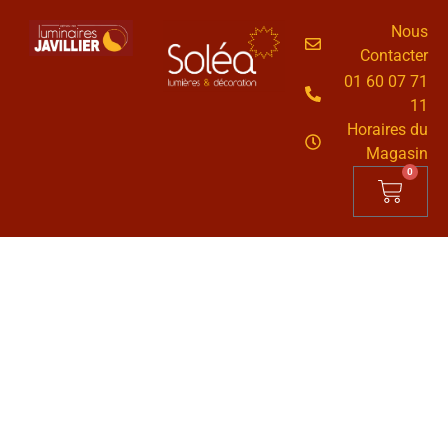
Nous
Contacter
01 60 07 71
11
Horaires du
Magasin
0