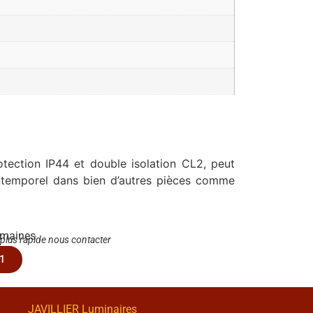
otection IP44 et double isolation CL2, peut
 intemporel dans bien d’autres pièces comme
emaines
 plus rapide nous contacter
1
JAVILLIER Luminaires