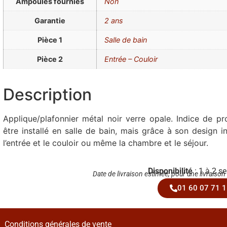
Ampoules fournies
Non
Garantie
2 ans
Pièce 1
Salle de bain
Pièce 2
Entrée – Couloir
Description
Applique/plafonnier métal noir verre opale. Indice de pr
être installé en salle de bain, mais grâce à son design
l’entrée et le couloir ou même la chambre et le séjour.
Disponibilité
: 1 à 2 s
Date de livraison estimée, pour une livraison
01 60 07 71 1
Conditions générales de vente