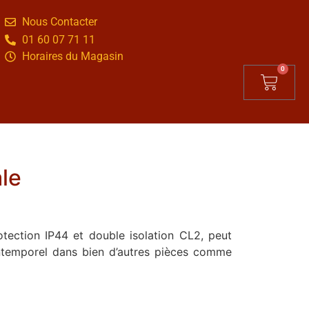
Nous Contacter
01 60 07 71 11
Horaires du Magasin
0
ale
otection IP44 et double isolation CL2, peut
 intemporel dans bien d’autres pièces comme