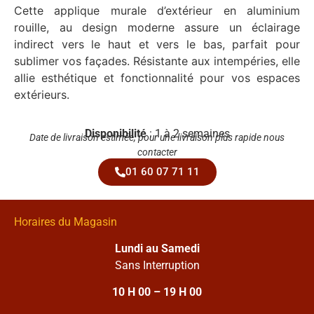
Cette applique murale d’extérieur en aluminium
rouille, au design moderne assure un éclairage
indirect vers le haut et vers le bas, parfait pour
sublimer vos façades. Résistante aux intempéries, elle
allie esthétique et fonctionnalité pour vos espaces
extérieurs.
Disponibilité
: 1 à 2 semaines
Date de livraison estimée, pour une livraison plus rapide nous
contacter
01 60 07 71 11
Horaires du Magasin
Lundi au Samedi
Sans Interruption
10 H 00 – 19 H 00