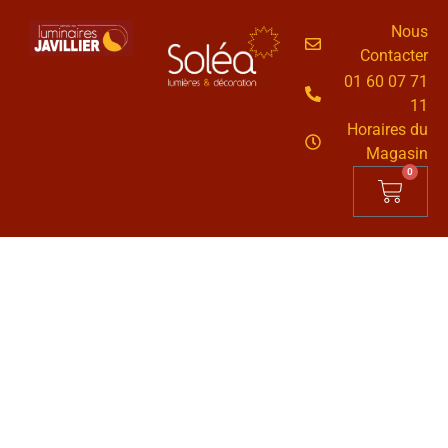
Nous
Contacter
01 60 07 71
11
Horaires du
Magasin
0