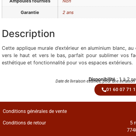
Ampoules fournies
Non
Garantie
2 ans
Description
Cette applique murale d’extérieur en aluminium blanc, au
vers le haut et vers le bas, parfait pour sublimer vos fa
esthétique et fonctionnalité pour vos espaces extérieurs.
Disponibilité
: 1 à 2 s
Date de livraison estimée, pour une livraison
01 60 07 71 1
Conditions générales de vente
Conditions de retour
5 
7740