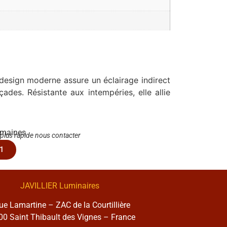
 design moderne assure un éclairage indirect
çades. Résistante aux intempéries, elle allie
emaines
 plus rapide nous contacter
1
JAVILLIER Luminaires
rue Lamartine – ZAC de la Courtillière
0 Saint Thibault des Vignes – France