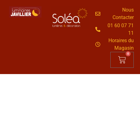
Nous
Contacter
01 60 07 71
11
Horaires du
Magasin
0