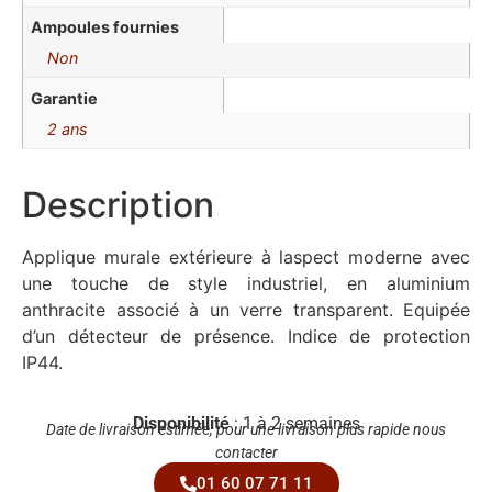
Ampoules fournies
Non
Garantie
2 ans
Description
Applique murale extérieure à laspect moderne avec
une touche de style industriel, en aluminium
anthracite associé à un verre transparent. Equipée
d’un détecteur de présence. Indice de protection
IP44.
Disponibilité
: 1 à 2 semaines
Date de livraison estimée, pour une livraison plus rapide nous
contacter
01 60 07 71 11