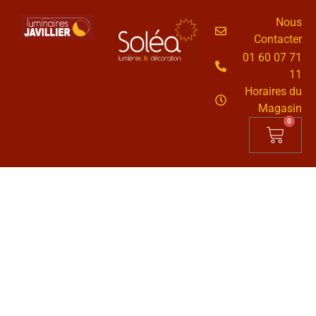
Nous
Contacter
01 60 07 71
11
Horaires du
Magasin
0