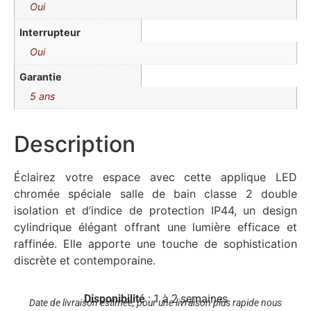
Oui
Interrupteur
Oui
Garantie
5 ans
Description
Éclairez votre espace avec cette applique LED
chromée spéciale salle de bain classe 2 double
isolation et d’indice de protection IP44, un design
cylindrique élégant offrant une lumière efficace et
raffinée. Elle apporte une touche de sophistication
discrète et contemporaine.
Disponibilité
: 1 à 2 semaines
Date de livraison estimée, pour une livraison plus rapide nous