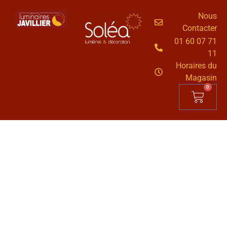
Nous
Contacter
01 60 07 71
11
Horaires du
Magasin
0