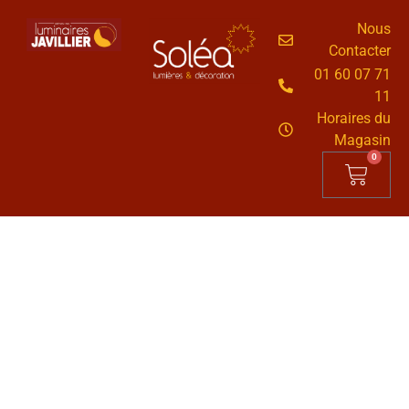
Nous
Contacter
01 60 07 71
11
Horaires du
Magasin
0