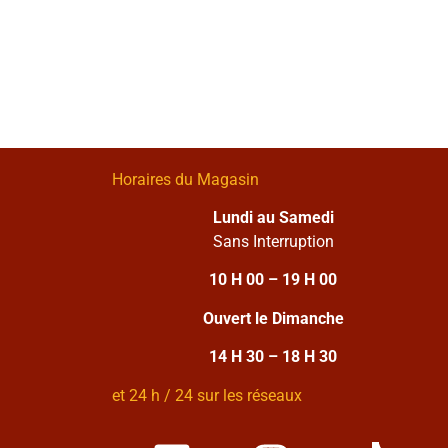
Horaires du Magasin
Lundi au Samedi
Sans Interruption
10 H 00 – 19 H 00
Ouvert le Dimanche
14 H 30 – 18 H 30
et 24 h / 24 sur les réseaux