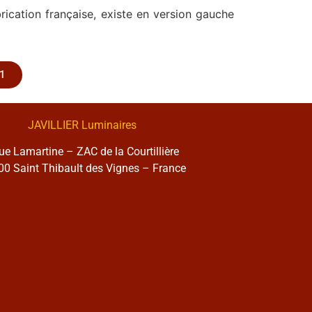
rication française, existe en version gauche
1
JAVILLIER Luminaires
rue Lamartine – ZAC de la Courtillière
0 Saint Thibault des Vignes – France