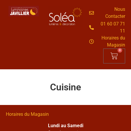
Nous
Contacter
01 60 07 71
11
Horaires du
Magasin
0
Cuisine
Horaires du Magasin
Lundi au Samedi