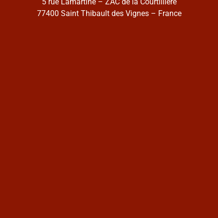
5 rue Lamartine – ZAC de la Courtillière
77400 Saint Thibault des Vignes – France