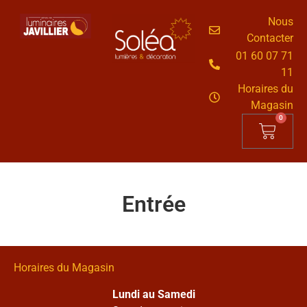
Nous
Contacter
01 60 07 71
11
Horaires du
Magasin
0
Entrée
Horaires du Magasin
Lundi au Samedi