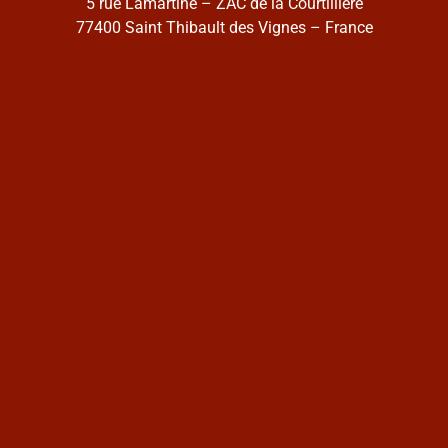
5 rue Lamartine – ZAC de la Courtillière
77400 Saint Thibault des Vignes – France