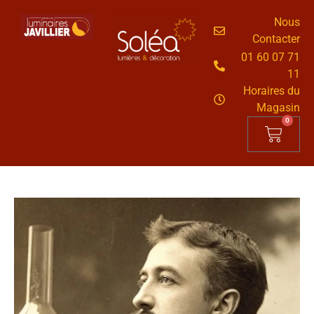
Nous
Contacter
01 60 07 71
11
Horaires du
Magasin
0