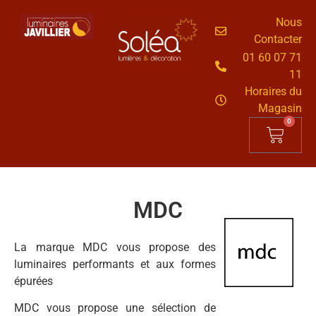
Nous
Contacter
01 60 07 71
11
Horaires du
Magasin
0
MDC
La marque MDC vous propose des
luminaires performants et aux formes
épurées
MDC vous propose une sélection de