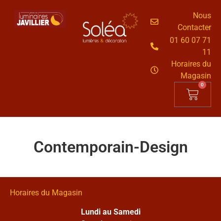
Nous
Contacter
01 60 07 71
11
Horaires du
Magasin
0
Contemporain-Design
Horaires du Magasin
Lundi au Samedi