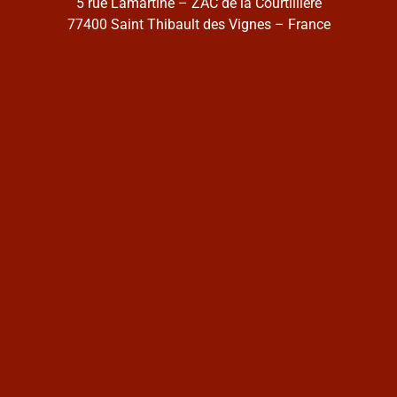
5 rue Lamartine – ZAC de la Courtillière
77400 Saint Thibault des Vignes – France