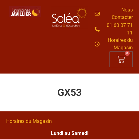
Nous
Contacter
01 60 07 71
11
Horaires du
Magasin
0
GX53
Horaires du Magasin
Lundi au Samedi