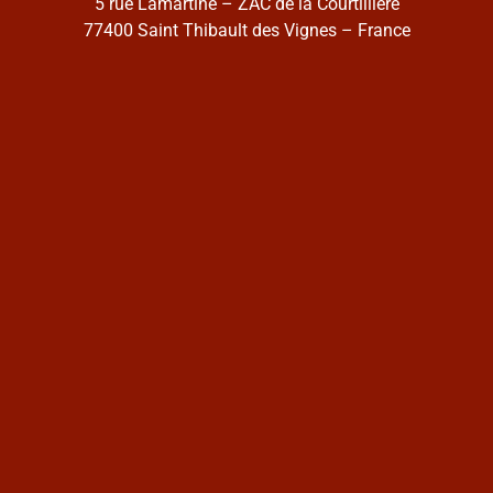
5 rue Lamartine – ZAC de la Courtillière
77400 Saint Thibault des Vignes – France