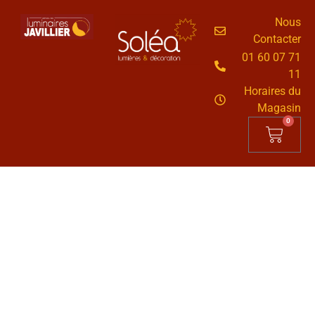
Nous
Contacter
01 60 07 71
11
Horaires du
Magasin
0