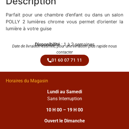
Description
Parfait pour une chambre d’enfant ou dans un salon
POLLY 2 lumières chrome vous permet d’orienter la
lumière à votre guise
Disponibilité
: 1 à 2 semaines
Date de livraison estimée, pour une livraison plus rapide nous
contacter
01 60 07 71 11
Horaires du Magasin
Lundi au Samedi
Sans Interruption
10 H 00 – 19 H 00
Ouvert le Dimanche