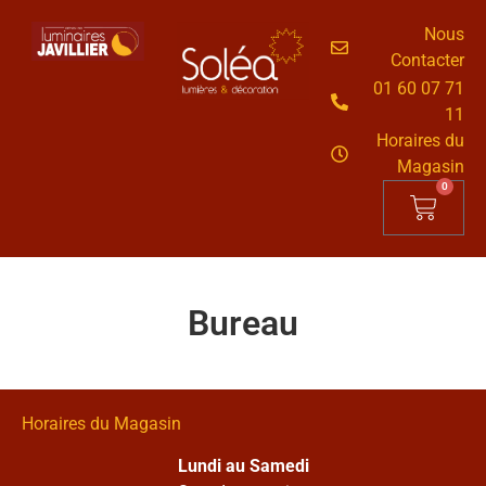
Nous
Contacter
01 60 07 71
11
Horaires du
Magasin
0
Bureau
Horaires du Magasin
Lundi au Samedi