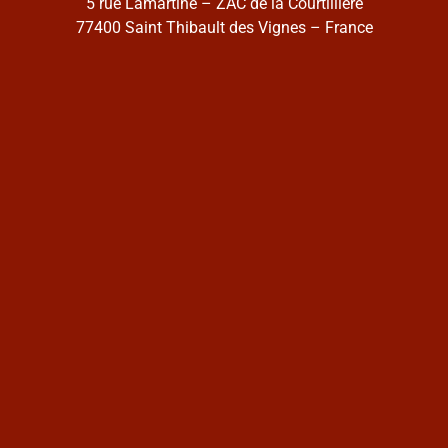
5 rue Lamartine – ZAC de la Courtillière
77400 Saint Thibault des Vignes – France