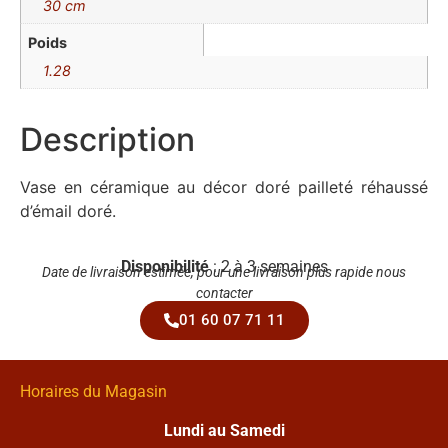
30 cm
Poids
1.28
Description
Vase en céramique au décor doré pailleté réhaussé
d’émail doré.
Disponibilité
: 2 à 3 semaines
Date de livraison estimée, pour une livraison plus rapide nous
contacter
01 60 07 71 11
Horaires du Magasin
Lundi au Samedi