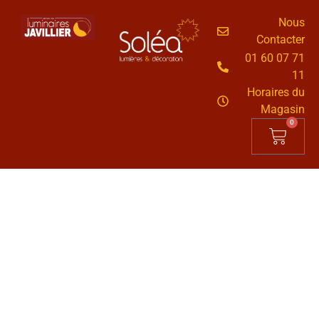
Nous
Contacter
01 60 07 71
11
Horaires du
Magasin
0