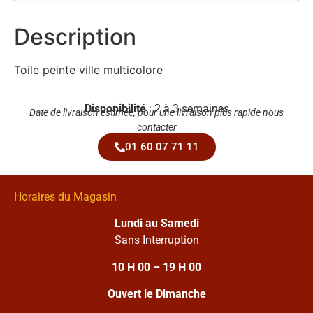
Description
Toile peinte ville multicolore
Disponibilité
: 2 à 3 semaines
Date de livraison estimée, pour une livraison plus rapide nous
contacter
01 60 07 71 11
Horaires du Magasin
Lundi au Samedi
Sans Interruption
10 H 00 – 19 H 00
Ouvert le Dimanche