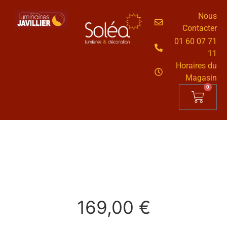
Nous
Contacter
01 60 07 71
11
Horaires du
Magasin
0
169,00
€