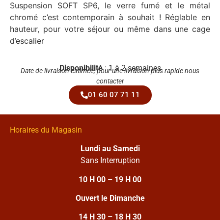
Suspension SOFT SP6, le verre fumé et le métal
chromé c’est contemporain à souhait ! Réglable en
hauteur, pour votre séjour ou même dans une cage
d’escalier
Disponibilité
: 1 à 2 semaines
Date de livraison estimée, pour une livraison plus rapide nous
contacter
01 60 07 71 11
Horaires du Magasin
Lundi au Samedi
Sans Interruption
10 H 00 – 19 H 00
Ouvert le Dimanche
14 H 30 – 18 H 30