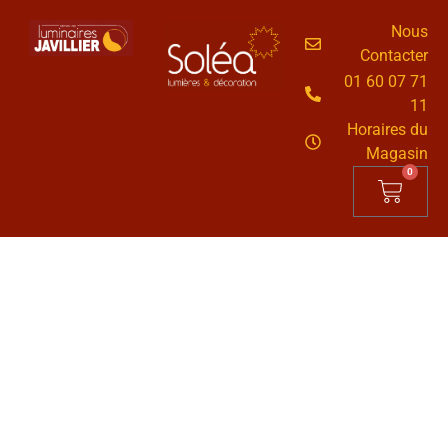
Nous
Contacter
01 60 07 71
11
Horaires du
Magasin
0