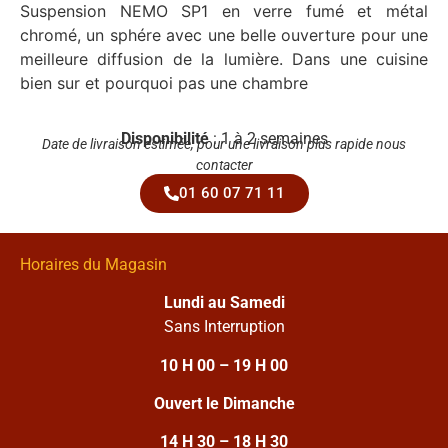
Suspension NEMO SP1 en verre fumé et métal
chromé, un sphére avec une belle ouverture pour une
meilleure diffusion de la lumière. Dans une cuisine
bien sur et pourquoi pas une chambre
Disponibilité
: 1 à 2 semaines
Date de livraison estimée, pour une livraison plus rapide nous
contacter
01 60 07 71 11
Horaires du Magasin
Lundi au Samedi
Sans Interruption
10 H 00 – 19 H 00
Ouvert le Dimanche
14 H 30 – 18 H 30