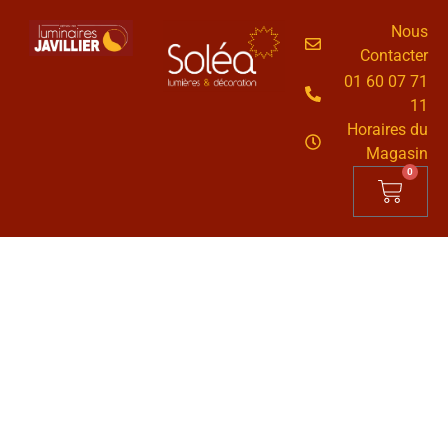
Nous
Contacter
01 60 07 71
11
Horaires du
Magasin
0