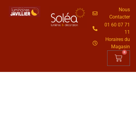
Nous
Contacter
01 60 07 71
11
Horaires du
Magasin
0