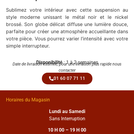
Sublimez votre intérieur avec cette suspension au
style moderne unissant le métal noir et le nickel
brossé. Son globe délicat diffuse une lumière douce,
parfaite pour créer une atmosphère accueillante dans
votre pièce. Vous pourrez varier l’intensité avec votre
simple interrupteur.
Disponibilité
: 1 à 2 semaines
Date de livraison estimée, pour une livraison plus rapide nous
contacter
01 60 07 71 11
Horaires du Magasin
Lundi au Samedi
Sans Interruption
10 H 00 – 19 H 00