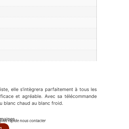
te, elle s’intègrera parfaitement à tous les
efficace et agréable. Avec sa télécommande
du blanc chaud au blanc froid.
emaines
 plus rapide nous contacter
1