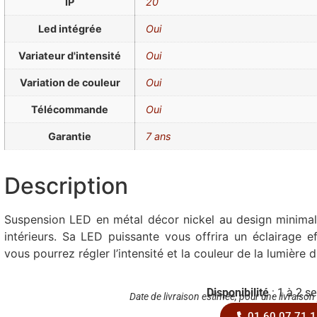
IP
20
Led intégrée
Oui
Variateur d'intensité
Oui
Variation de couleur
Oui
Télécommande
Oui
Garantie
7 ans
Description
Suspension LED en métal décor nickel au design minimalis
intérieurs. Sa LED puissante vous offrira un éclairage 
vous pourrez régler l’intensité et la couleur de la lumière 
Disponibilité
: 1 à 2 s
Date de livraison estimée, pour une livraison
01 60 07 71 1