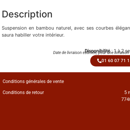
Description
Suspension en bambou naturel, avec ses courbes élégant
saura habiller votre intérieur.
Disponibilité
: 1 à 2 s
Date de livraison estimée, pour une livraison
01 60 07 71 1
Conditions générales de vente
Conditions de retour
5 
7740