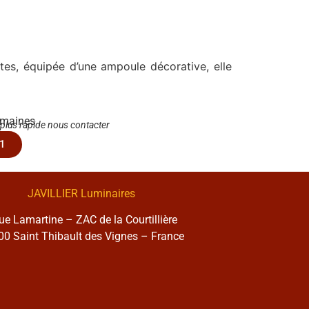
es, équipée d’une ampoule décorative, elle
emaines
 plus rapide nous contacter
1
JAVILLIER Luminaires
rue Lamartine – ZAC de la Courtillière
0 Saint Thibault des Vignes – France