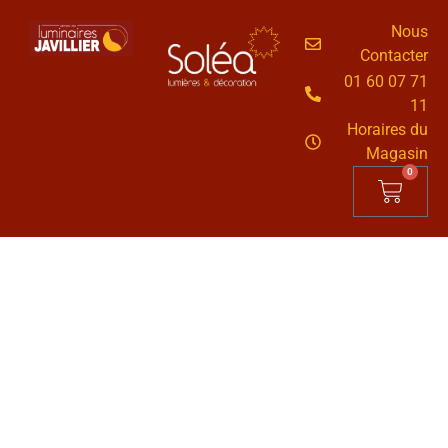
Nous
Contacter
01 60 07 71
11
Horaires du
Magasin
0