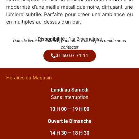
modernité d’une maille métallique noire, diffusant une
lumière subtile. Parfaite pour créer une ambiance ou
en multiples au-dessus d’un bar.
Disponibilité
: 1 à 2 semaines
Date de livraison estimée, pour une livraison plus rapide nous
contacter
01 60 07 71 11
Horaires du Magasin
Lundi au Samedi
Sans Interruption
10 H 00 – 19 H 00
Ouvert le Dimanche
14 H 30 – 18 H 30