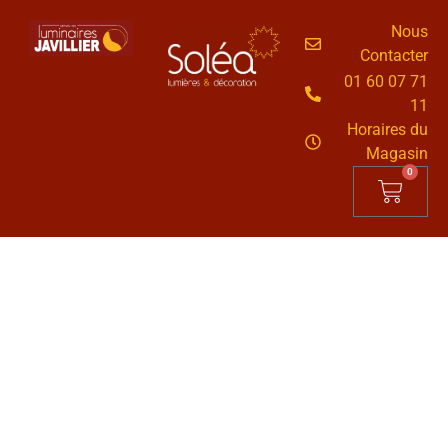
Nous
Contacter
01 60 07 71
11
Horaires du
Magasin
0