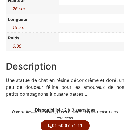
Hauteur
26 cm
Longueur
13 cm
Poids
0.36
Description
Une statue de chat en résine décor crème et doré, un
peu de douceur féline pour les amoureux de nos
petits compagnons à quatre pattes …
Disponibilité
: 2 à 3 semaines
Date de livraison estimée, pour une livraison plus rapide nous
contacter
01 60 07 71 11