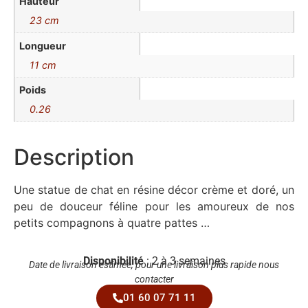
Hauteur
23 cm
Longueur
11 cm
Poids
0.26
Description
Une statue de chat en résine décor crème et doré, un
peu de douceur féline pour les amoureux de nos
petits compagnons à quatre pattes …
Disponibilité
: 2 à 3 semaines
Date de livraison estimée, pour une livraison plus rapide nous
contacter
01 60 07 71 11