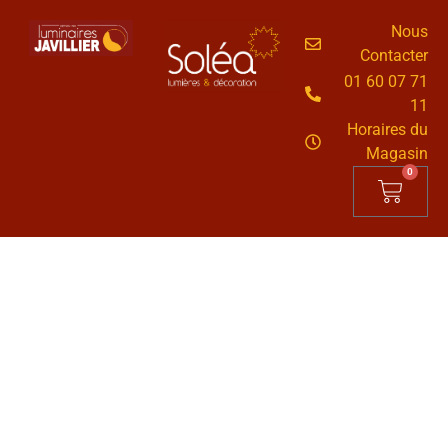
Nous
Contacter
01 60 07 71
11
Horaires du
Magasin
0