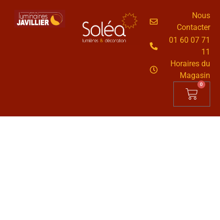
Nous
Contacter
01 60 07 71
11
Horaires du
Magasin
0