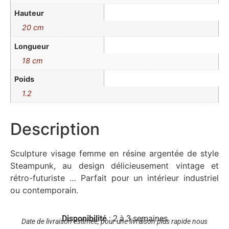
Hauteur
20 cm
Longueur
18 cm
Poids
1.2
Description
Sculpture visage femme en résine argentée de style
Steampunk, au design délicieusement vintage et
rétro-futuriste … Parfait pour un intérieur industriel
ou contemporain.
Disponibilité
: 2 à 3 semaines
Date de livraison estimée, pour une livraison plus rapide nous