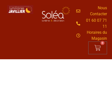
Nous
Contacter
01 60 07 71
11
Horaires du
Magasin
0