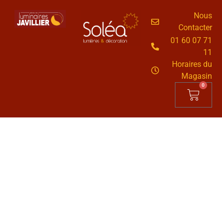
Nous
Contacter
01 60 07 71
11
Horaires du
Magasin
0