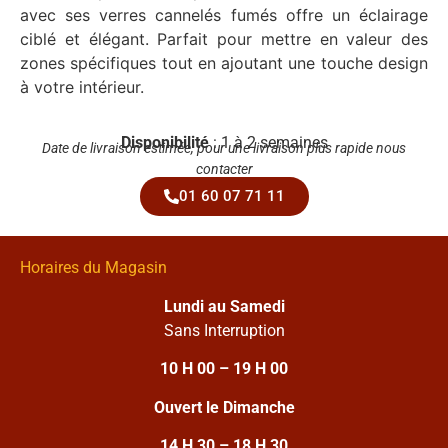
avec ses verres cannelés fumés offre un éclairage
ciblé et élégant. Parfait pour mettre en valeur des
zones spécifiques tout en ajoutant une touche design
à votre intérieur.
Disponibilité
: 1 à 2 semaines
Date de livraison estimée, pour une livraison plus rapide nous
contacter
01 60 07 71 11
Horaires du Magasin
Lundi au Samedi
Sans Interruption
10 H 00 – 19 H 00
Ouvert le Dimanche
14 H 30 – 18 H 30