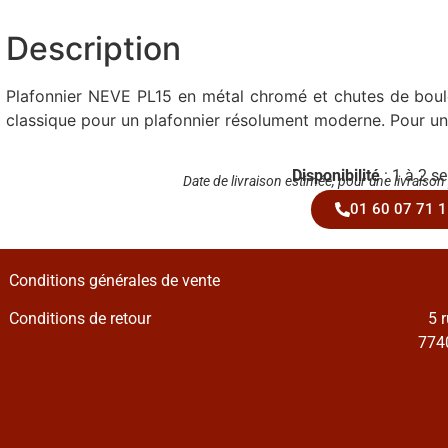
Description
Plafonnier NEVE PL15 en métal chromé et chutes de boule
classique pour un plafonnier résolument moderne. Pour un
Disponibilité
: 1 à 2 s
Date de livraison estimée, pour une livraison
01 60 07 71 1
Conditions générales de vente
Conditions de retour
5 
7740