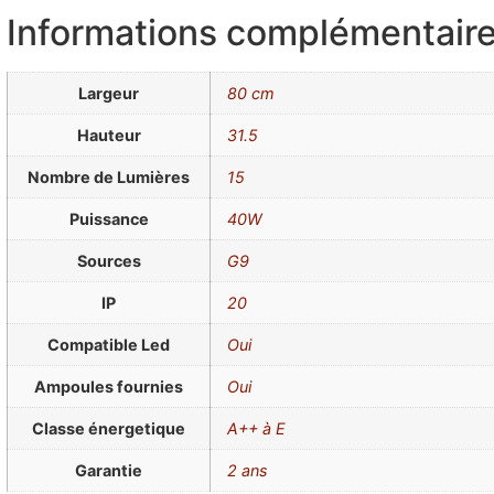
Informations complémentair
Largeur
80 cm
Hauteur
31.5
Nombre de Lumières
15
Puissance
40W
Sources
G9
IP
20
Compatible Led
Oui
Ampoules fournies
Oui
Classe énergetique
A++ à E
Garantie
2 ans