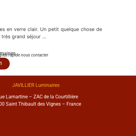
s en verre clair. Un petit quelque chose de
 très grand séjour …
emaines
 plus rapide nous contacter
1
JAVILLIER Luminaires
rue Lamartine – ZAC de la Courtillière
0 Saint Thibault des Vignes – France